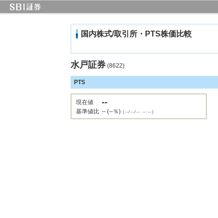
国内株式/取引所・PTS株価比較
水戸証券
(8622)
PTS
--
現在値
基準値比
-- (--％)
(--/--/-- --:--)