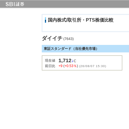
国内株式/取引所・PTS株価比較
ダイイチ
(7643)
東証スタンダード（当社優先市場）
1,712
↓
現在値
C
前日比
+9
(
+0.53％
)
(26/08/07 15:30)