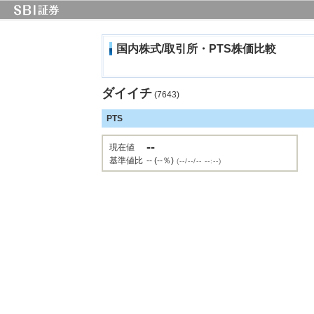
国内株式/取引所・PTS株価比較
ダイイチ
(7643)
PTS
--
現在値
基準値比
-- (--％)
(--/--/-- --:--)