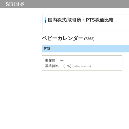
国内株式/取引所・PTS株価比較
ベビーカレンダー
(7363)
PTS
--
現在値
基準値比
-- (--％)
(--/--/-- --:--)