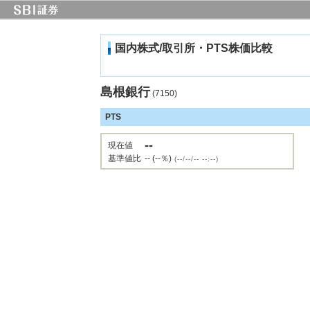
国内株式/取引所・PTS株価比較
島根銀行
(7150)
PTS
--
現在値
基準値比
-- (--％)
(--/--/-- --:--)