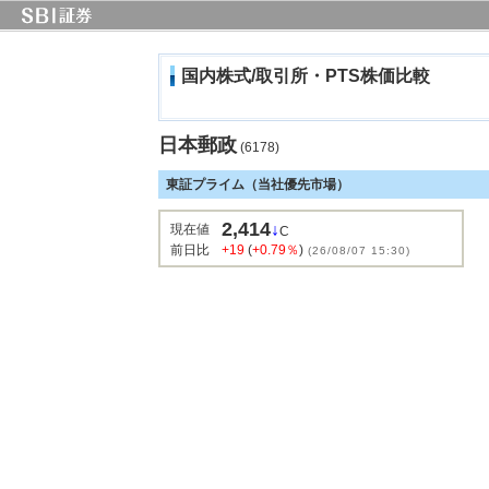
国内株式/取引所・PTS株価比較
日本郵政
(6178)
東証プライム（当社優先市場）
2,414
↓
現在値
C
前日比
+19
(
+0.79％
)
(26/08/07 15:30)