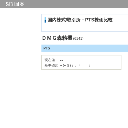
国内株式/取引所・PTS株価比較
ＤＭＧ森精機
(6141)
PTS
--
現在値
基準値比
-- (--％)
(--/--/-- --:--)