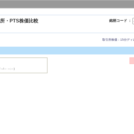
所・PTS株価比較
銘柄コード ：
取引所株価：15分ディ
--/-- --:--)