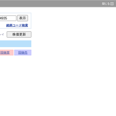
銘柄コード検索
レイ
現物買
現物売