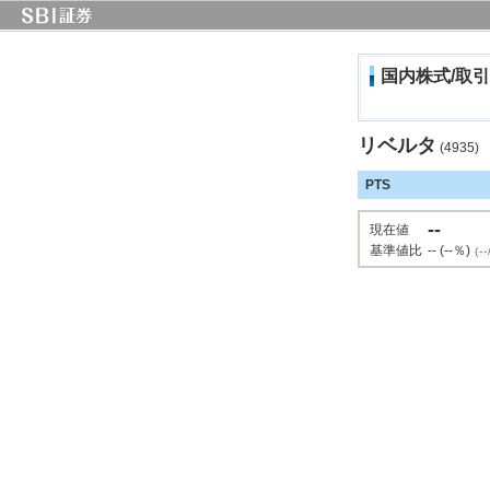
国内株式/取引
リベルタ
(4935)
PTS
--
現在値
基準値比
-- (--％)
(--/