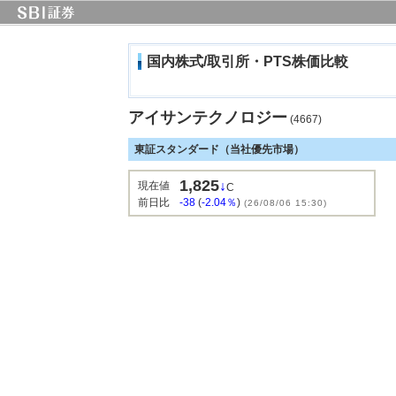
国内株式/取引所・PTS株価比較
アイサンテクノロジー
(4667)
東証スタンダード（当社優先市場）
1,825
↓
現在値
C
前日比
-38
(
-2.04％
)
(26/08/06 15:30)