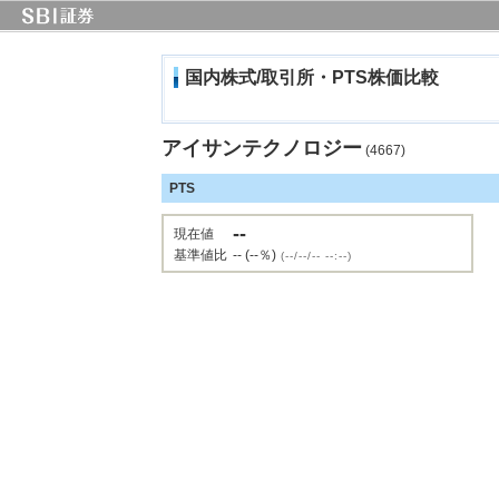
国内株式/取引所・PTS株価比較
アイサンテクノロジー
(4667)
PTS
--
現在値
基準値比
-- (--％)
(--/--/-- --:--)