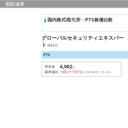
国内株式/取引所・PTS株価比較
グローバルセキュリティエキスパー
ト
(4417)
PTS
4,962
↓
現在値
基準値比
+362
(
+7.87％
)
(26/08/07 15:24)