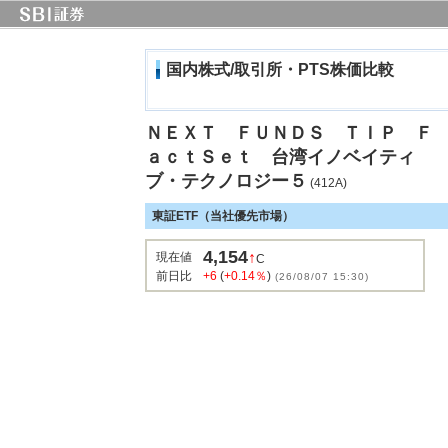
国内株式/取引所・PTS株価比較
ＮＥＸＴ ＦＵＮＤＳ ＴＩＰ Ｆ
ａｃｔＳｅｔ 台湾イノベイティ
ブ・テクノロジー５
(412A)
東証ETF（当社優先市場）
4,154
↑
現在値
C
前日比
+6
(
+0.14％
)
(26/08/07 15:30)