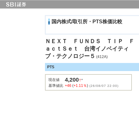
国内株式/取引所・PTS株価比較
ＮＥＸＴ ＦＵＮＤＳ ＴＩＰ Ｆ
ａｃｔＳｅｔ 台湾イノベイティ
ブ・テクノロジー５
(412A)
PTS
4,200
↑
現在値
*
基準値比
+46
(
+1.11％
)
(26/08/07 22:00)