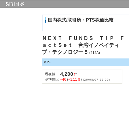
国内株式/取引所・PTS株価比較
ＮＥＸＴ ＦＵＮＤＳ ＴＩＰ Ｆ
ａｃｔＳｅｔ 台湾イノベイティ
ブ・テクノロジー５
(412A)
PTS
4,200
↑
現在値
*
基準値比
+46
(
+1.11％
)
(26/08/07 22:00)