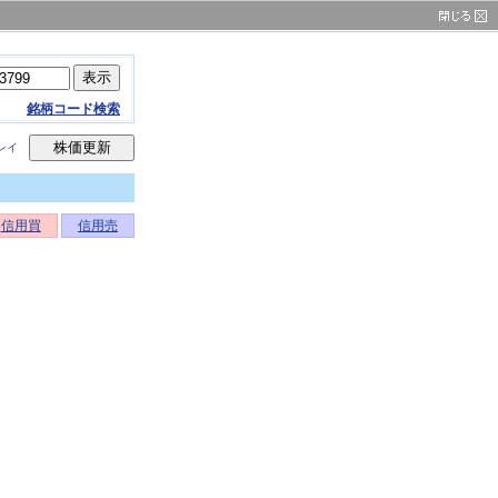
銘柄コード検索
レイ
信用買
信用売