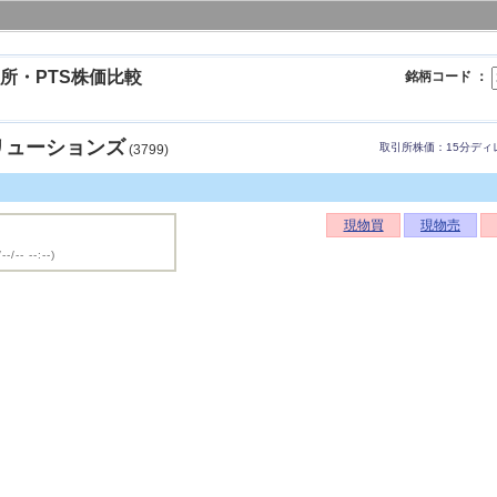
所・PTS株価比較
銘柄コード ：
リューションズ
取引所株価：15分ディ
(3799)
現物買
現物売
--/-- --:--)