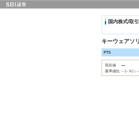
国内株式/取引
キーウェアソ
PTS
--
現在値
基準値比
-- (--％)
(--/