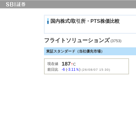
国内株式/取引所・PTS株価比較
フライトソリューションズ
(3753)
東証スタンダード（当社優先市場）
187
↑
現在値
C
前日比
-6
(
-3.11％
)
(26/08/07 15:30)