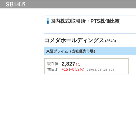
国内株式/取引所・PTS株価比較
コメダホールディングス
(3543)
東証プライム（当社優先市場）
2,827
↑
現在値
C
前日比
+15
(
+0.53％
)
(26/08/06 15:30)