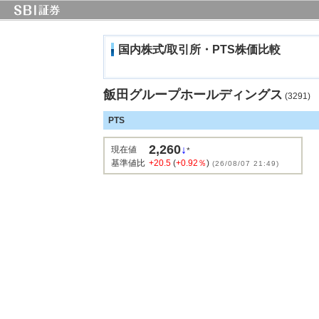
国内株式/取引所・PTS株価比較
飯田グループホールディングス
(3291)
PTS
2,260
↓
現在値
*
基準値比
+20.5
(
+0.92％
)
(26/08/07 21:49)