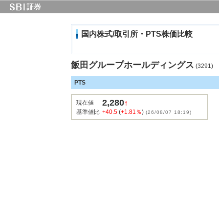
国内株式/取引所・PTS株価比較
飯田グループホールディングス
(3291)
PTS
2,280
↑
現在値
基準値比
+40.5
(
+1.81％
)
(26/08/07 18:19)