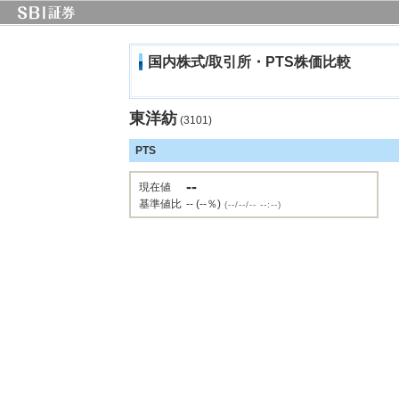
国内株式/取引所・PTS株価比較
東洋紡
(3101)
PTS
--
現在値
基準値比
-- (--％)
(--/--/-- --:--)