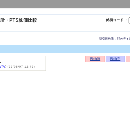
所・PTS株価比較
銘柄コード ：
取引所株価：15分ディ
現物買
現物売
1
↓
77％
)
(26/08/07 12:46)