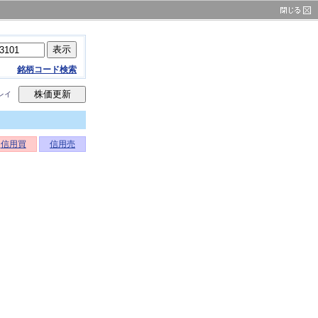
銘柄コード検索
レイ
信用買
信用売