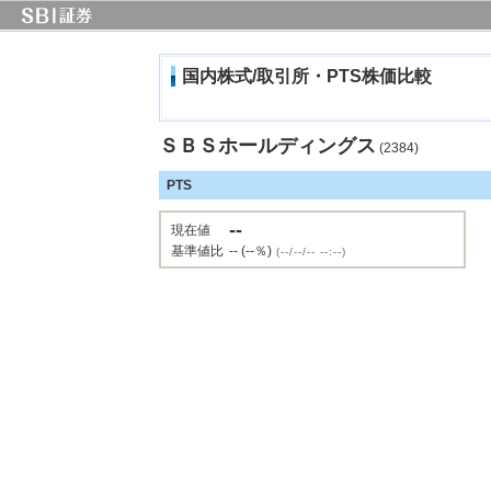
国内株式/取引所・PTS株価比較
ＳＢＳホールディングス
(2384)
PTS
--
現在値
基準値比
-- (--％)
(--/--/-- --:--)