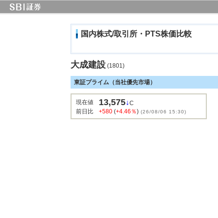
国内株式/取引所・PTS株価比較
大成建設
(1801)
東証プライム（当社優先市場）
13,575
↓
現在値
C
前日比
+580
(
+4.46％
)
(26/08/06 15:30)