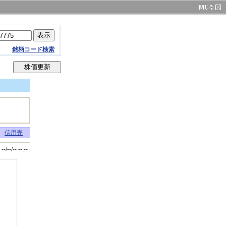
銘柄コード検索
信用売
--/--/-- --:--