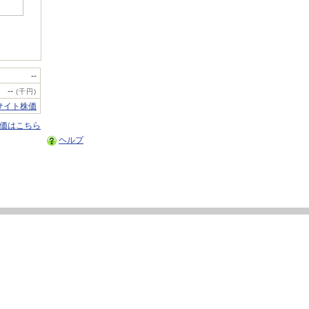
--
--
(千円)
サイト株価
株価はこちら
ヘルプ