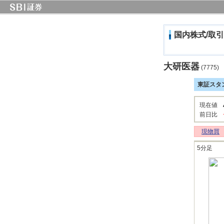
国内株式/取引
大研医器
(7775)
東証スタ
現在値
前日比
現物買
5分足