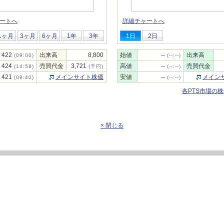
ートへ
詳細チャートへ
1ヶ月
3ヶ月
6ヶ月
1年
3年
1日
2日
422
出来高
8,800
始値
--
出来高
(09:00)
(--:--)
424
売買代金
3,721
高値
--
売買代金
(14:58)
(千円)
(--:--)
421
メインサイト株価
安値
--
メイン
(09:40)
(--:--)
各PTS市場の
× 閉じる