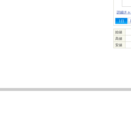
詳細チャ
1日
始値
高値
安値