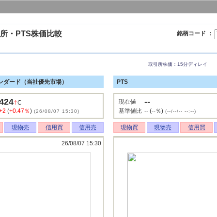
所・PTS株価比較
銘柄コード ：
取引所株価：15分ディレイ
ンダード（当社優先市場）
PTS
424
--
↑
現在値
C
+2
(
+0.47％
)
基準値比
-- (--％)
(26/08/07 15:30)
(--/--/-- --:--)
現物売
信用買
信用売
現物買
現物売
信用買
26/08/07 15:30