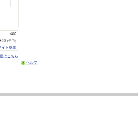
400
366
(千円)
サイト株価
株価はこちら
ヘルプ