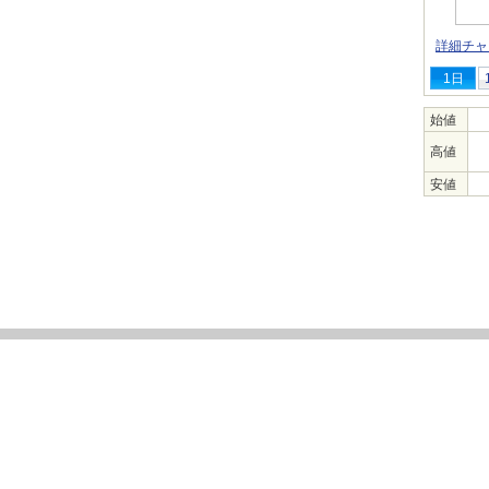
詳細チャ
1日
始値
高値
安値