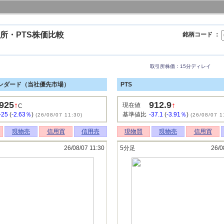
所・PTS株価比較
銘柄コード ：
取引所株価：15分ディレイ
ンダード（当社優先市場）
PTS
925
912.9
↑
↑
現在値
C
-25
(
-2.63％
)
基準値比
-37.1
(
-3.91％
)
(26/08/07 11:30)
(26/08/07 1
現物売
信用買
信用売
現物買
現物売
信用買
26/08/07 11:30
5分足
26/0