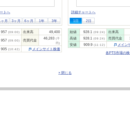
ートへ
詳細チャートへ
1ヶ月
3ヶ月
6ヶ月
1年
3年
1日
2日
957
出来高
49,400
始値
928.1
出来高
(09:00)
(09:24)
46,283
高値
928.1
売買代金
(千
(09:24)
957
売買代金
(09:00)
円)
安値
909.9
メイン
(11:12)
905
メインサイト株価
(10:42)
各PTS市場の
× 閉じる