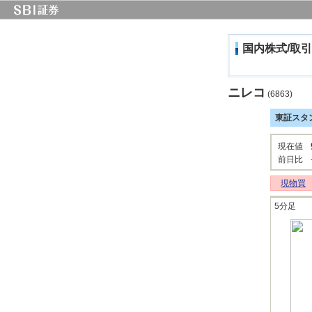
国内株式/取引
ニレコ
(6863)
東証スタ
現在値
前日比
現物買
5分足