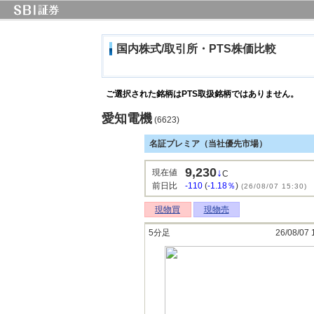
国内株式/取引所・PTS株価比較
ご選択された銘柄はPTS取扱銘柄ではありません。
愛知電機
(6623)
名証プレミア（当社優先市場）
9,230
↓
現在値
C
前日比
-110
(
-1.18％
)
(26/08/07 15:30)
現物買
現物売
5分足
26/08/07 