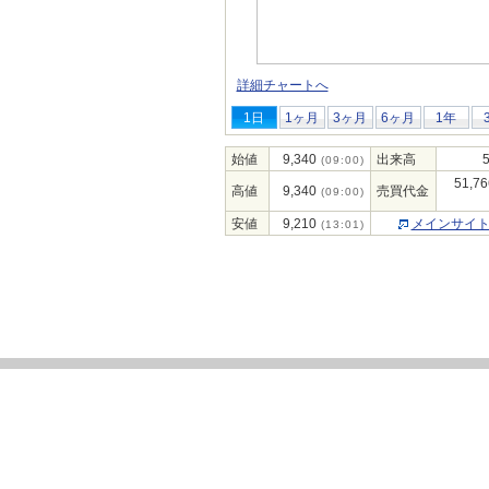
詳細チャートへ
1日
1ヶ月
3ヶ月
6ヶ月
1年
始値
9,340
出来高
5
(09:00)
51,76
高値
9,340
売買代金
(09:00)
安値
9,210
メインサイ
(13:01)