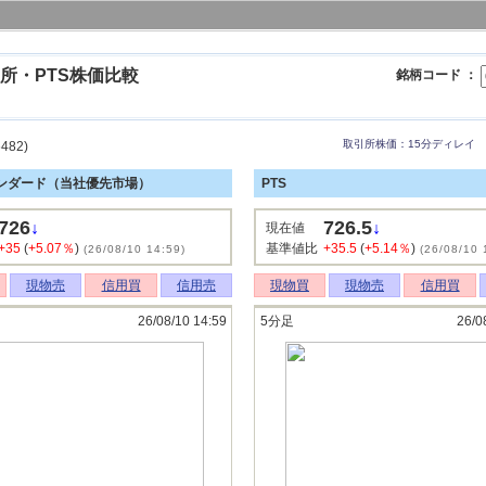
所・PTS株価比較
銘柄コード ：
取引所株価：15分ディレイ
482)
ンダード（当社優先市場）
PTS
726
726.5
↓
↓
現在値
+35
(
+5.07％
)
基準値比
+35.5
(
+5.14％
)
(26/08/10 14:59)
(26/08/10 
現物売
信用買
信用売
現物買
現物売
信用買
26/08/10 14:59
5分足
26/0