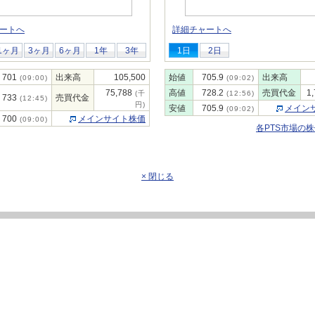
ートへ
詳細チャートへ
1ヶ月
3ヶ月
6ヶ月
1年
3年
1日
2日
701
出来高
105,500
始値
705.9
出来高
(09:00)
(09:02)
75,788
高値
728.2
売買代金
1
(千
(12:56)
733
売買代金
(12:45)
円)
安値
705.9
メイン
(09:02)
700
メインサイト株価
(09:00)
各PTS市場の
× 閉じる