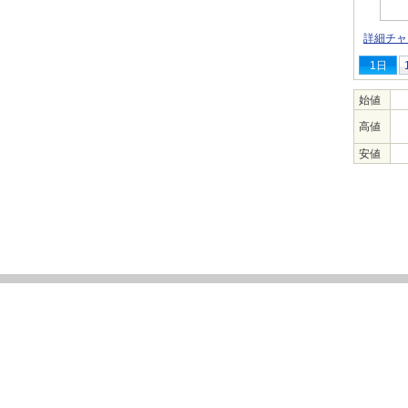
詳細チャ
1日
始値
高値
安値