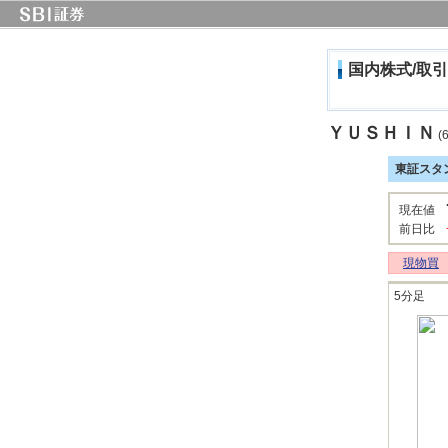
国内株式/取引
ＹＵＳＨＩＮ
(6
東証スタ
現在値
前日比
現物買
5分足