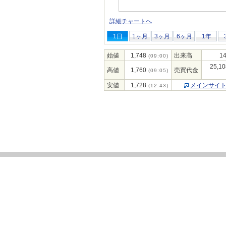
詳細チャートへ
1日
1ヶ月
3ヶ月
6ヶ月
1年
始値
1,748
出来高
14
(09:00)
25,10
高値
1,760
売買代金
(09:05)
安値
1,728
メインサイ
(12:43)