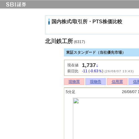
国内株式/取引所・PTS株価比較
北川鉄工所
(6317)
東証スタンダード（当社優先市場）
1,737
↓
現在値
前日比
-11
(
-0.63％
)
(26/08/07 13:43)
現物買
現物売
信用買
信
5分足
26/08/07 