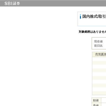
国内株式/取引
対象銘柄はありませ
現在値
前日比
売気配
始値
高値