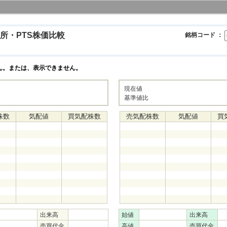
所・PTS株価比較
銘柄コード ：
ん。または、表示できません。
現在値
基準値比
株数
気配値
買気配株数
売気配株数
気配値
買
出来高
始値
出来高
売買代金
高値
売買代金