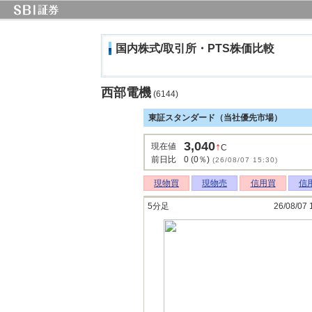
国内株式/取引所・PTS株価比較
西部電機
(6144)
東証スタンダード（当社優先市場）
3,040
↑
現在値
C
前日比
0 (0％)
(26/08/07 15:30)
現物買
現物売
信用買
信
5分足
26/08/07 