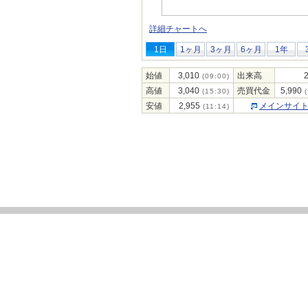
詳細チャートへ
1日
1ヶ月
3ヶ月
6ヶ月
1年
始値
3,010
出来高
(09:00)
高値
3,040
売買代金
5,990
(15:30)
(
安値
2,955
メインサイ
(11:14)