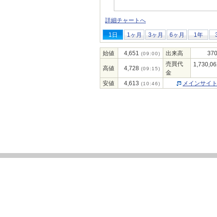
詳細チャートへ
1日
1ヶ月
3ヶ月
6ヶ月
1年
始値
4,651
出来高
370
(09:00)
売買代
1,730,06
高値
4,728
(09:15)
金
安値
4,613
メインサイ
(10:46)