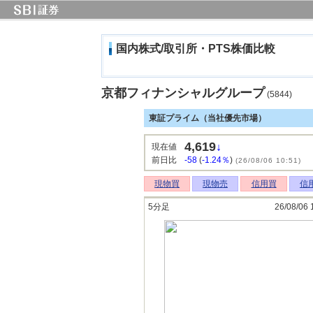
国内株式/取引所・PTS株価比較
京都フィナンシャルグループ
(5844)
東証プライム（当社優先市場）
4,619
↓
現在値
前日比
-58
(
-1.24％
)
(26/08/06 10:51)
現物買
現物売
信用買
信
5分足
26/08/06 