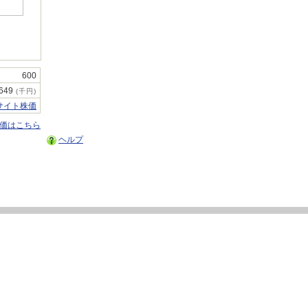
600
649
(千円)
サイト株価
株価はこちら
ヘルプ