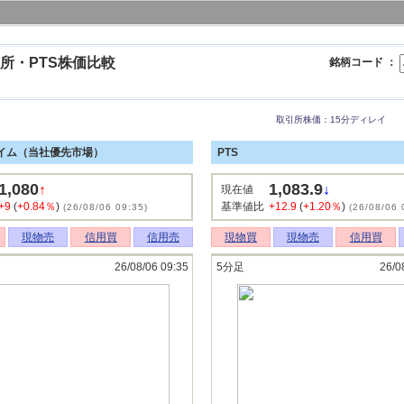
所・PTS株価比較
銘柄コード ：
取引所株価：15分ディレイ
イム（当社優先市場）
PTS
1,080
1,083.9
↑
↓
現在値
+9
(
+0.84％
)
基準値比
+12.9
(
+1.20％
)
(26/08/06 09:35)
(26/08/06 
現物売
信用買
信用売
現物買
現物売
信用買
26/08/06 09:35
5分足
26/0