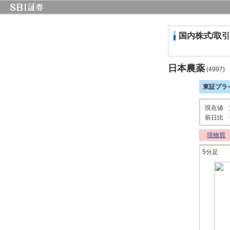
国内株式/取引
日本農薬
(4997)
東証プラ
現在値
前日比
現物買
5分足