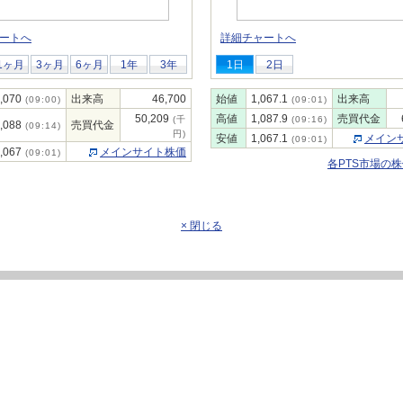
ートへ
詳細チャートへ
1ヶ月
3ヶ月
6ヶ月
1年
3年
1日
2日
,070
出来高
46,700
始値
1,067.1
出来高
(09:00)
(09:01)
50,209
高値
1,087.9
売買代金
(千
(09:16)
,088
売買代金
(09:14)
円)
安値
1,067.1
メイン
(09:01)
,067
メインサイト株価
(09:01)
各PTS市場の
× 閉じる