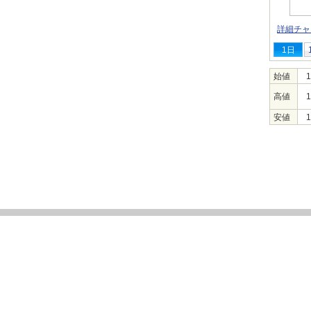
詳細チャ
1日
始値
1
高値
1
安値
1