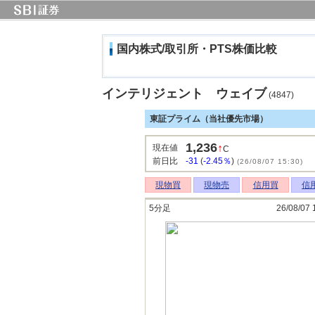
国内株式/取引所・PTS株価比較
インテリジェント ウェイブ
(4847)
東証プライム（当社優先市場）
1,236
↑
現在値
C
前日比
-31
(
-2.45％
)
(26/08/07 15:30)
現物買
現物売
信用買
信
5分足
26/08/07 