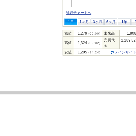
詳細チャートへ
1日
1ヶ月
3ヶ月
6ヶ月
1年
始値
1,279
出来高
1,80
(09:00)
売買代
2,289,82
高値
1,324
(09:02)
金
安値
1,205
メインサイ
(14:24)