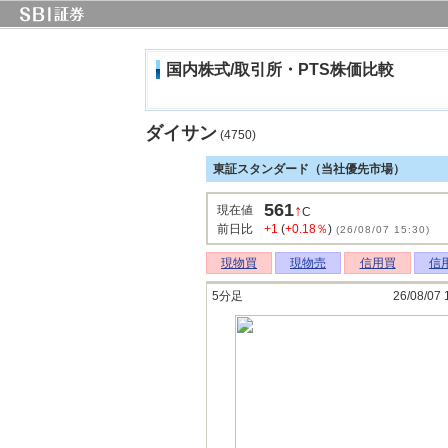
国内株式/取引所・PTS株価比較
ダイサン
(4750)
東証スタンダード（当社優先市場）
561
↑
現在値
C
前日比
+1
(
+0.18％
)
(26/08/07 15:30)
現物買
現物売
信用買
信
5分足
26/08/07 