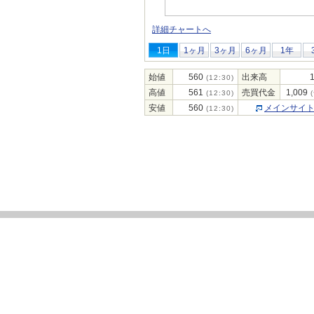
詳細チャートへ
1日
1ヶ月
3ヶ月
6ヶ月
1年
始値
560
出来高
(12:30)
高値
561
売買代金
1,009
(12:30)
(
安値
560
メインサイ
(12:30)