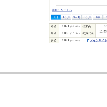
詳細チャートへ
1日
1ヶ月
3ヶ月
6ヶ月
1年
始値
1,071
出来高
10
(09:00)
11,53
高値
1,085
売買代金
(10:34)
安値
1,071
メインサイ
(09:00)