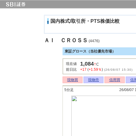
国内株式/取引所・PTS株価比較
ＡＩ ＣＲＯＳＳ
(4476)
東証グロース（当社優先市場）
1,084
↑
現在値
C
前日比
+17
(
+1.59％
)
(26/08/07 15:30)
現物買
現物売
信用買
信
5分足
26/08/07 