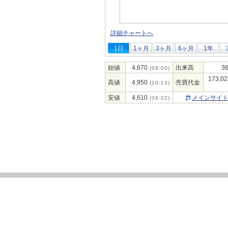
詳細チャートへ
1日
1ヶ月
3ヶ月
6ヶ月
1年
始値
4,670
出来高
36
(09:00)
173,02
高値
4,950
売買代金
(10:13)
安値
4,610
メインサイ
(09:02)