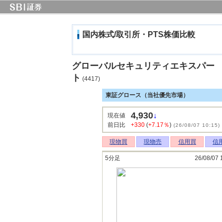
国内株式/取引所・PTS株価比較
グローバルセキュリティエキスパー
ト
(4417)
東証グロース（当社優先市場）
4,930
↓
現在値
前日比
+330
(
+7.17％
)
(26/08/07 10:15)
現物買
現物売
信用買
信
5分足
26/08/07 