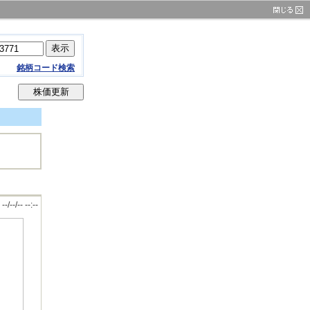
銘柄コード検索
--/--/-- --:--