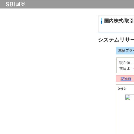
国内株式/取引
システムリサ
東証プラ
現在値
前日比
現物買
5分足