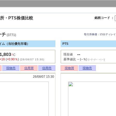
所・PTS株価比較
銘柄コード ：
ーチ
取引所株価：15分ディレイ
(3771)
イム（当社優先市場）
PTS
1,803
--
↑
現在値
C
+16
(
+0.90％
)
基準値比
-- (--％)
(26/08/07 15:30)
(--/--/-- --:--)
現物売
信用買
信用売
現物買
現物売
26/08/07 15:30