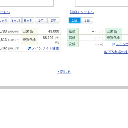
ートへ
詳細チャートへ
1ヶ月
3ヶ月
6ヶ月
1年
3年
1日
2日
,783
出来高
49,000
始値
--
出来高
(09:00)
(--:--)
88,191
高値
--
売買代金
(千
(--:--)
,813
売買代金
(10:17)
円)
安値
--
メイン
(--:--)
,782
メインサイト株価
(09:15)
各PTS市場の
× 閉じる