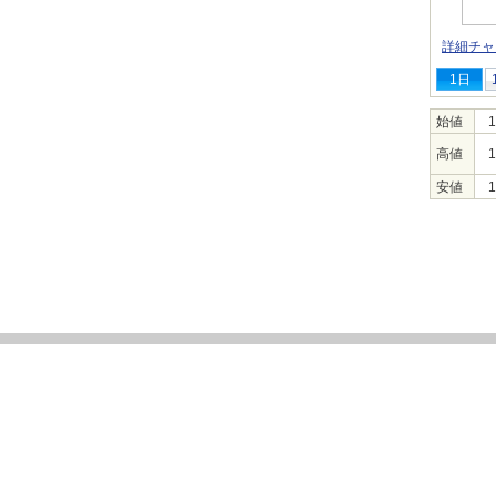
詳細チャ
1日
始値
1
高値
1
安値
1