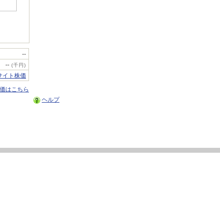
--
--
(千円)
サイト株価
株価はこちら
ヘルプ