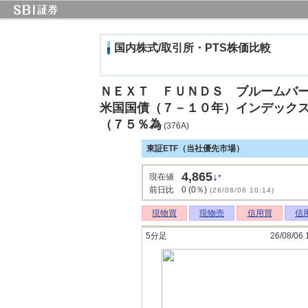
国内株式/取引所・PTS株価比較
ＮＥＸＴ ＦＵＮＤＳ ブルームバ
米国国債（７－１０年）インデック
（７５％為
(376A)
東証ETF（当社優先市場）
4,865
↓
現在値
*
前日比
0 (0％)
(26/08/06 10:14)
現物買
現物売
信用買
信
5分足
26/08/06 