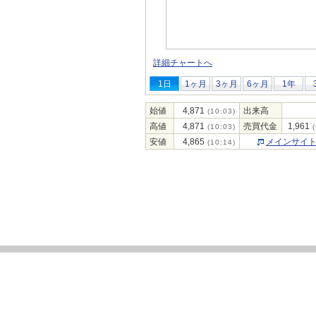
詳細チャートへ
1日
1ヶ月
3ヶ月
6ヶ月
1年
始値
4,871
出来高
(10:03)
高値
4,871
売買代金
1,961
(10:03)
(
安値
4,865
メインサイ
(10:14)