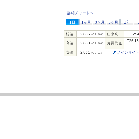
詳細チャートへ
1日
1ヶ月
3ヶ月
6ヶ月
1年
始値
2,866
出来高
254
(09:00)
726,15
高値
2,868
売買代金
(09:00)
安値
2,831
メインサイ
(09:13)