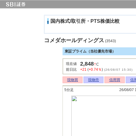
国内株式/取引所・PTS株価比較
コメダホールディングス
(3543)
東証プライム（当社優先市場）
2,848
↑
現在値
C
前日比
+21
(
+0.74％
)
(26/08/07 15:30)
現物買
現物売
信用買
信
5分足
26/08/07 