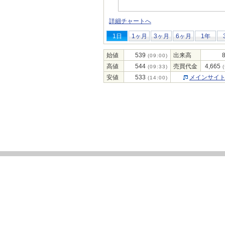
詳細チャートへ
1日
1ヶ月
3ヶ月
6ヶ月
1年
始値
539
出来高
(09:00)
高値
544
売買代金
4,665
(09:33)
(
安値
533
メインサイ
(14:00)