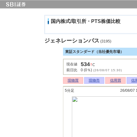
国内株式/取引所・PTS株価比較
ジェネレーションパス
(3195)
東証スタンダード（当社優先市場）
534
↑
現在値
C
前日比
0 (0％)
(26/08/07 15:30)
現物買
現物売
信用買
信
5分足
26/08/07 