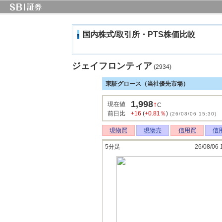
国内株式/取引所・PTS株価比較
ジェイフロンティア
(2934)
東証グロース（当社優先市場）
1,998
↑
現在値
C
前日比
+16
(
+0.81％
)
(26/08/06 15:30)
現物買
現物売
信用買
信
5分足
26/08/06 