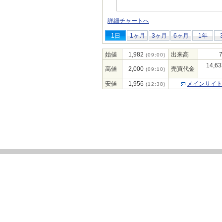
詳細チャートへ
1日
1ヶ月
3ヶ月
6ヶ月
1年
始値
1,982
出来高
(09:00)
14,63
高値
2,000
売買代金
(09:10)
安値
1,956
メインサイ
(12:38)