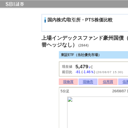
国内株式/取引所・PTS株価比較
上場インデックスファンド豪州国債
替ヘッジなし）
(2844)
東証ETF（当社優先市場）
5,479
↓
現在値
C
前日比
-81
(
-1.46％
)
(26/08/07 15:30)
現物買
現物売
信用買
信
5分足
26/08/07 