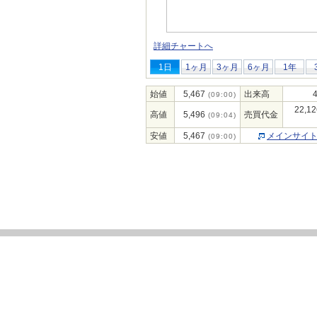
詳細チャートへ
1日
1ヶ月
3ヶ月
6ヶ月
1年
始値
5,467
出来高
(09:00)
22,12
高値
5,496
売買代金
(09:04)
安値
5,467
メインサイ
(09:00)