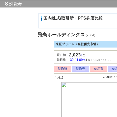
国内株式/取引所・PTS株価比較
飛島ホールディングス
(256A)
東証プライム（当社優先市場）
2,023
↓
現在値
C
前日比
-39
(
-1.89％
)
(26/08/07 15:30)
現物買
現物売
信用買
信
5分足
26/08/07 