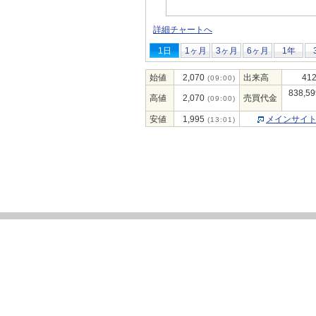
詳細チャートへ
1日
1ヶ月
3ヶ月
6ヶ月
1年
始値
2,070
出来高
412
(09:00)
838,59
高値
2,070
売買代金
(09:00)
安値
1,995
メインサイ
(13:01)