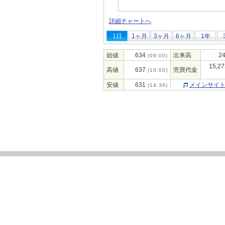
詳細チャートへ
1日
1ヶ月
3ヶ月
6ヶ月
1年
始値
634
出来高
24
(09:00)
15,27
高値
637
売買代金
(10:00)
安値
631
メインサイ
(14:36)