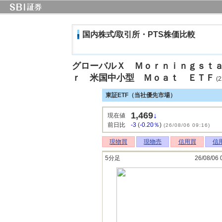
国内株式/取引所・PTS株価比較
グローバルＸ Ｍｏｒｎｉｎｇｓｔ
ｒ 米国中小型 Ｍｏａｔ ＥＴＦ
(2
東証ETF（当社優先市場）
1,469
↓
現在値
前日比
-3
(
-0.20％
)
(26/08/06 09:16)
現物買
現物売
信用買
信
5分足
26/08/06 