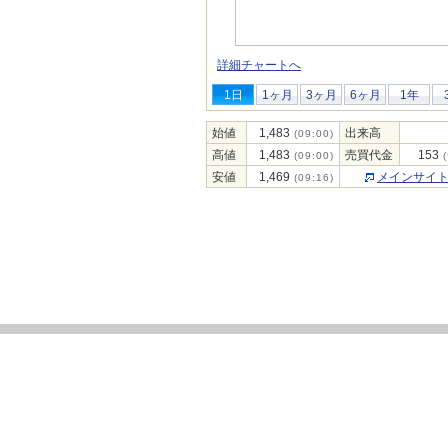
詳細チャートへ
1日
1ヶ月
3ヶ月
6ヶ月
1年
始値
1,483
出来高
(09:00)
高値
1,483
売買代金
153
(09:00)
(
安値
1,469
メインサイ
(09:16)