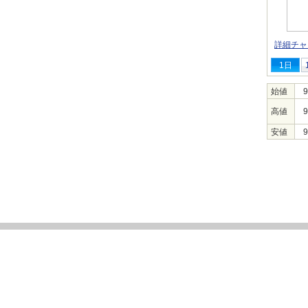
詳細チャ
1日
始値
9
高値
9
安値
9