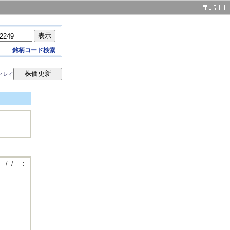
銘柄コード検索
ィレイ
--/--/-- --:--