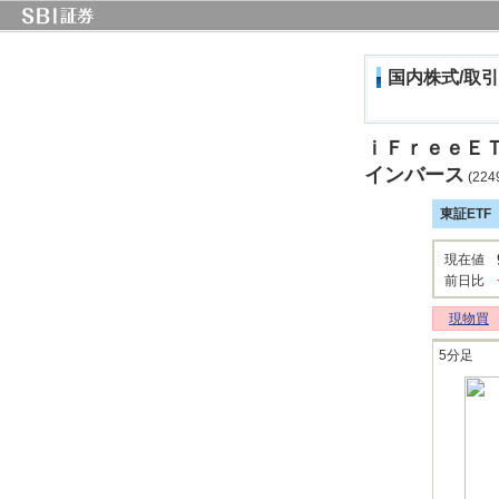
国内株式/取引
ｉＦｒｅｅＥ
インバース
(224
東証ET
現在値
前日比
現物買
5分足