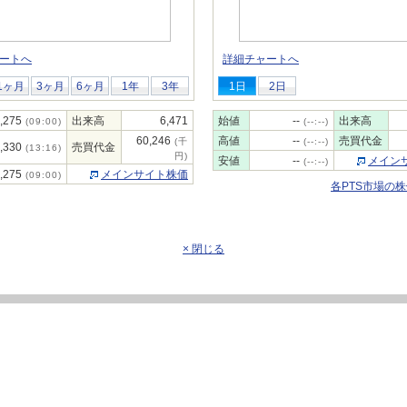
ートへ
詳細チャートへ
1ヶ月
3ヶ月
6ヶ月
1年
3年
1日
2日
,275
出来高
6,471
始値
--
出来高
(09:00)
(--:--)
60,246
高値
--
売買代金
(千
(--:--)
,330
売買代金
(13:16)
円)
安値
--
メイン
(--:--)
,275
メインサイト株価
(09:00)
各PTS市場の
× 閉じる