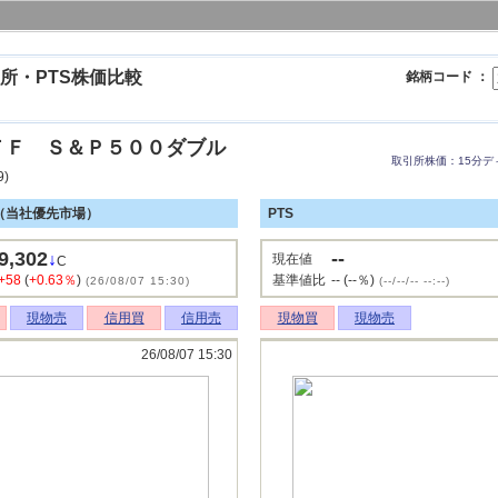
所・PTS株価比較
銘柄コード ：
ＴＦ Ｓ＆Ｐ５００ダブル
取引所株価：15分デ
9)
F（当社優先市場）
PTS
9,302
--
↓
現在値
C
+58
(
+0.63％
)
基準値比
-- (--％)
(26/08/07 15:30)
(--/--/-- --:--)
現物売
信用買
信用売
現物買
現物売
26/08/07 15:30