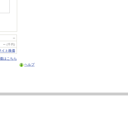
--
--
(千円)
サイト株価
株価はこちら
ヘルプ