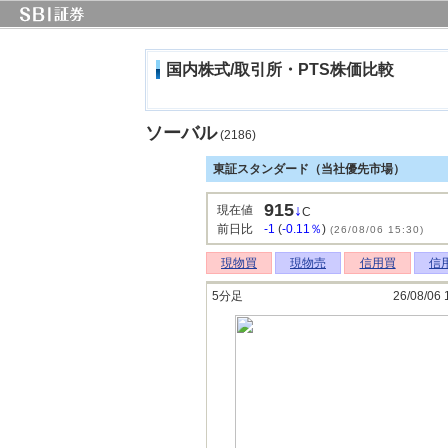
国内株式/取引所・PTS株価比較
ソーバル
(2186)
東証スタンダード（当社優先市場）
915
↓
現在値
C
前日比
-1
(
-0.11％
)
(26/08/06 15:30)
現物買
現物売
信用買
信
5分足
26/08/06 