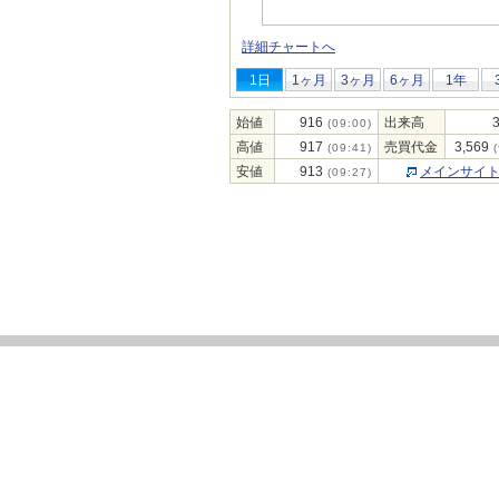
詳細チャートへ
1日
1ヶ月
3ヶ月
6ヶ月
1年
始値
916
出来高
(09:00)
高値
917
売買代金
3,569
(09:41)
(
安値
913
メインサイ
(09:27)