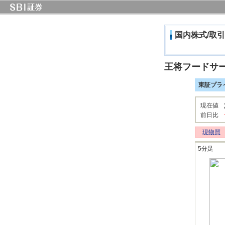
国内株式/取引
王将フードサ
東証プラ
現在値
前日比
現物買
5分足