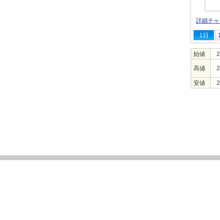
詳細チャ
1日
始値
2
高値
2
安値
2