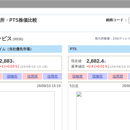
所・PTS株価比較
銘柄コード ：
ービス
取引所株価：15分ディレ
(9936)
イム（当社優先市場）
PTS
2,883
2,882.4
↓
↓
現在値
+1
(
+0.03％
)
基準値比
+0.4
(
+0.01％
)
(26/08/10 15:19)
(26/08/10 1
現物売
信用買
信用売
現物買
現物売
信用買
26/08/10 15:19
5分足
26/0