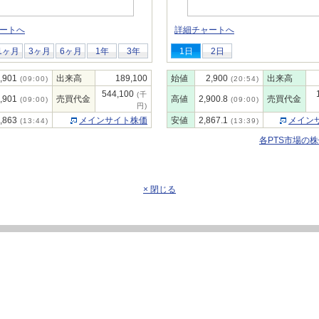
ートへ
詳細チャートへ
1ヶ月
3ヶ月
6ヶ月
1年
3年
1日
2日
,901
出来高
189,100
始値
2,900
出来高
(09:00)
(20:54)
544,100
(千
,901
売買代金
高値
2,900.8
売買代金
(09:00)
(09:00)
円)
,863
メインサイト株価
安値
2,867.1
メイン
(13:44)
(13:39)
各PTS市場の
× 閉じる