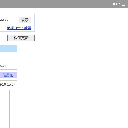
銘柄コード検索
イ
5:24)
信用売
8/10 15:24