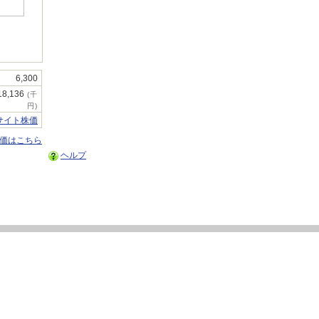
6,300
18,136
(千
円)
サイト株価
株価はこちら
ヘルプ