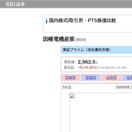
国内株式/取引所・PTS株価比較
因幡電機産業
(9934)
東証プライム（当社優先市場）
2,962.5
↓
現在値
前日比
+9
(
+0.30％
)
(26/08/06 10:49)
現物買
現物売
信用買
信
5分足
26/08/06 