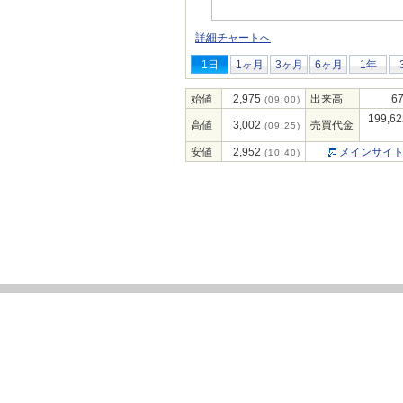
詳細チャートへ
1日
1ヶ月
3ヶ月
6ヶ月
1年
始値
2,975
出来高
67
(09:00)
199,62
高値
3,002
売買代金
(09:25)
安値
2,952
メインサイ
(10:40)