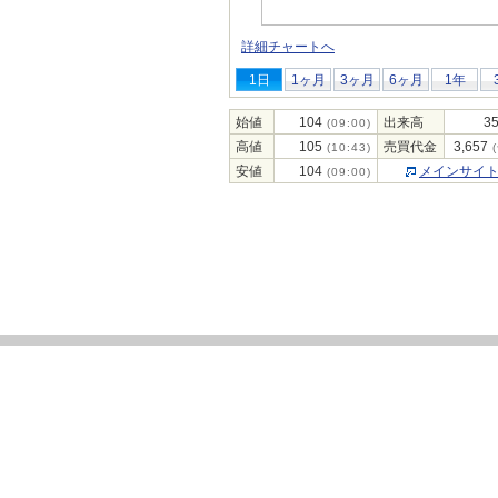
詳細チャートへ
1日
1ヶ月
3ヶ月
6ヶ月
1年
始値
104
出来高
35
(09:00)
高値
105
売買代金
3,657
(10:43)
(
安値
104
メインサイ
(09:00)