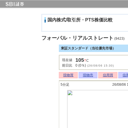
国内株式/取引所・PTS株価比較
フォーバル・リアルストレート
(9423)
東証スタンダード（当社優先市場）
105
↑
現在値
C
前日比
0 (0％)
(26/08/06 15:30)
現物買
現物売
信用買
信
5分足
26/08/06 